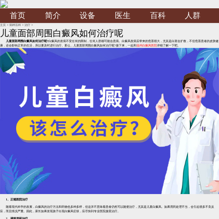
首页
简介
设备
医生
百科
人群
主页
>
病种百科
>
治疗
>
儿童面部周围白癜风如何治疗呢
儿童面部周围白癜风如何治疗呢?
白癜风的发病不受任何的限制，任何人群都可能会患病。白癜风发病后带来的危害很大，尤其是白斑会扩散，不但危害患者的皮肤健
康，还会影响正常的生活，所以要及时进行治疗。那么，儿童面部周围白癜风如何治疗呢?接下来，一起和
温州白癜风医院
详细了解一下吧。
1、正规医院治疗
随着现代科学的发展，白癜风的治疗方法和药物也多种多样，但这并不意味着患者仍然可以随便治疗，尤其是儿童白癜风。如果用药处理不当，会引起很多不良反
应，而且情况严重。因此，家长如果发现孩子出现白癜风症状，应尽快到专业医院接受治疗。
2、谨慎用药治疗