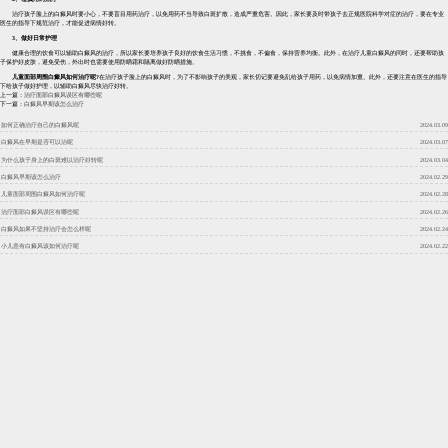
治疗孩子脸上的白癜风时要小心，不要盲目用药治疗，以免用药不当导致白斑扩散，造成严重危害。因此，家长要及时带孩子去正规医院科学对症的治疗，要在专业
医生的指导下规范治疗，才能促进病情好转。
3、做好日常护理
健康合理的饮食可以辅助白癜风的治疗，所以家长要培养孩子良好的饮食生活习惯，不挑食，不偏食，保持营养均衡。此外，在治疗儿童白癜风的同时，还要帮助孩
子保护好皮肤，避免受伤，外出时也需要使用防晒霜和隔离做好防晒措施。
儿童面部周围白癜风如何治疗呢?
在治疗孩子脸上的白癜风时，为了不影响孩子的美观，家长切记要避免乱给孩子用药，以免病情加重。此外，还要注意在医生的指导
下给孩子做好护理，以辅助白癜风尽快治疗好转。
上一篇：
治疗面部白癜风误区有哪些呢
下一篇：
白癜风早期该怎么治疗
如何正确治疗自己的白癜风呢
2024.03.09
白癜风在早期是否可以治呢
2024.03.07
为什么孩子身上的白斑难以治疗好转呢
2024.03.04
白癜风早期该怎么治疗
2024.02.29
儿童面部周围白癜风如何治疗呢
2024.02.28
治疗面部白癜风误区有哪些呢
2024.02.26
白癜风如果不坚持治疗会怎么样呢
2024.02.24
小儿患有白癜风该如何治疗呢
2024.02.22